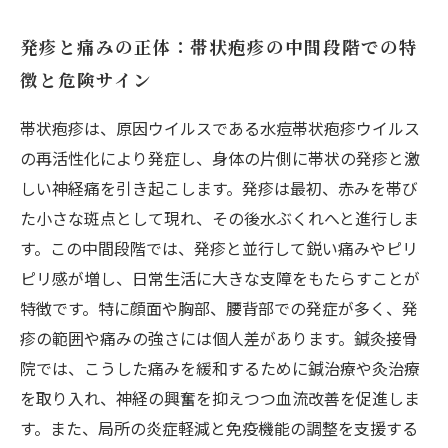
発疹と痛みの正体：帯状疱疹の中間段階での特
徴と危険サイン
帯状疱疹は、原因ウイルスである水痘帯状疱疹ウイルス
の再活性化により発症し、身体の片側に帯状の発疹と激
しい神経痛を引き起こします。発疹は最初、赤みを帯び
た小さな斑点として現れ、その後水ぶくれへと進行しま
す。この中間段階では、発疹と並行して鋭い痛みやピリ
ピリ感が増し、日常生活に大きな支障をもたらすことが
特徴です。特に顔面や胸部、腰背部での発症が多く、発
疹の範囲や痛みの強さには個人差があります。鍼灸接骨
院では、こうした痛みを緩和するために鍼治療や灸治療
を取り入れ、神経の興奮を抑えつつ血流改善を促進しま
す。また、局所の炎症軽減と免疫機能の調整を支援する