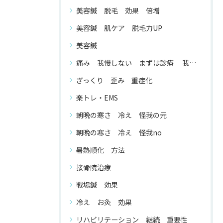
美容鍼 脱毛 効果 倍増
美容鍼 肌ケア 脱毛力UP
美容鍼
痛み 我慢しない まずは診療 我慢する 必要 が ない
ぎっくり 歪み 重症化
楽トレ・EMS
朝晩の寒さ 冷え 怪我の元
朝晩の寒さ 冷え 怪我no
暑熱順化 方法
接骨院治療
戦場鍼 効果
冷え お灸 効果
リハビリテーション 継続 重要性