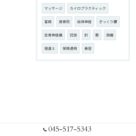
マッサージ
カイロプラクティック
富岡
接骨院
自律神経
ぎっくり腰
坐骨神経痛
捻挫
肘
膝
頭痛
寝違え
保険適用
美容
045-517-5343