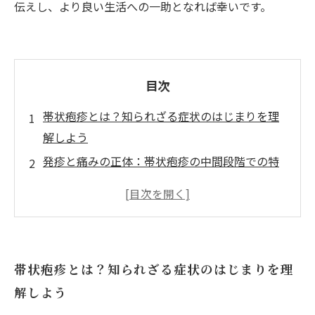
伝えし、より良い生活への一助となれば幸いです。
目次
帯状疱疹とは？知られざる症状のはじまりを理
解しよう
発疹と痛みの正体：帯状疱疹の中間段階での特
徴と危険サイン
東洋医学が支える治療法：鍼灸接骨院での帯状
疱疹対処法とは
症状緩和から回復へ：鍼灸接骨院で実感できる
帯状疱疹とは？知られざる症状のはじまりを理
具体的な効果
解しよう
帯状疱疹を乗り越えた先にある健康な未来への