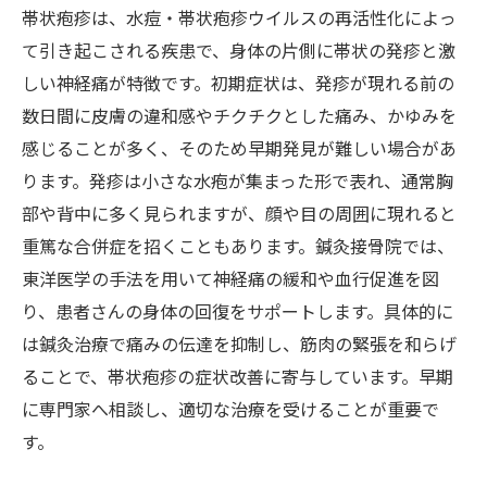
道しるべ
帯状疱疹は、水痘・帯状疱疹ウイルスの再活性化によっ
鍼灸接骨院でできるセルフケアのポイントと日
て引き起こされる疾患で、身体の片側に帯状の発疹と激
常で気をつけること
しい神経痛が特徴です。初期症状は、発疹が現れる前の
専門家が語る：帯状疱疹の痛みを和らげるため
数日間に皮膚の違和感やチクチクとした痛み、かゆみを
に知っておくべきこと
感じることが多く、そのため早期発見が難しい場合があ
ります。発疹は小さな水疱が集まった形で表れ、通常胸
部や背中に多く見られますが、顔や目の周囲に現れると
重篤な合併症を招くこともあります。鍼灸接骨院では、
東洋医学の手法を用いて神経痛の緩和や血行促進を図
り、患者さんの身体の回復をサポートします。具体的に
は鍼灸治療で痛みの伝達を抑制し、筋肉の緊張を和らげ
ることで、帯状疱疹の症状改善に寄与しています。早期
に専門家へ相談し、適切な治療を受けることが重要で
す。