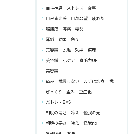
自律神経 ストレス 食事
自己肯定感 自殺願望 疲れた
腸腰筋 腰痛 姿勢
耳鍼 効果 色々
美容鍼 脱毛 効果 倍増
美容鍼 肌ケア 脱毛力UP
美容鍼
痛み 我慢しない まずは診療 我慢する 必要 が ない
ぎっくり 歪み 重症化
楽トレ・EMS
朝晩の寒さ 冷え 怪我の元
朝晩の寒さ 冷え 怪我no
暑熱順化 方法