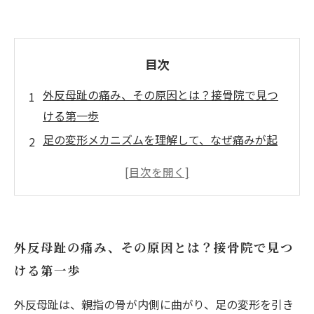
目次
外反母趾の痛み、その原因とは？接骨院で見つ
ける第一歩
足の変形メカニズムを理解して、なぜ痛みが起
こるのかを知る
接骨院での具体的な緩和法：骨格と筋肉のバラ
ンス調整とは？
痛みを軽減する日常生活の工夫と注意点を紹介
外反母趾の痛み、その原因とは？接骨院で見つ
外反母趾の痛みから解放されるために今できる
ける第一歩
こと
遺伝・歩き方・靴選び…外反母趾の原因を総ま
外反母趾は、親指の骨が内側に曲がり、足の変形を引き