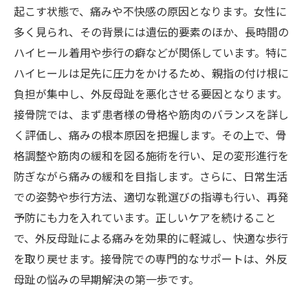
とめ
起こす状態で、痛みや不快感の原因となります。女性に
外反母趾の痛み緩和に効果的な鍼灸接骨院の施
多く見られ、その背景には遺伝的要素のほか、長時間の
術とは？
ハイヒール着用や歩行の癖などが関係しています。特に
ハイヒールは足先に圧力をかけるため、親指の付け根に
負担が集中し、外反母趾を悪化させる要因となります。
接骨院では、まず患者様の骨格や筋肉のバランスを詳し
く評価し、痛みの根本原因を把握します。その上で、骨
格調整や筋肉の緩和を図る施術を行い、足の変形進行を
防ぎながら痛みの緩和を目指します。さらに、日常生活
での姿勢や歩行方法、適切な靴選びの指導も行い、再発
予防にも力を入れています。正しいケアを続けること
で、外反母趾による痛みを効果的に軽減し、快適な歩行
を取り戻せます。接骨院での専門的なサポートは、外反
母趾の悩みの早期解決の第一歩です。