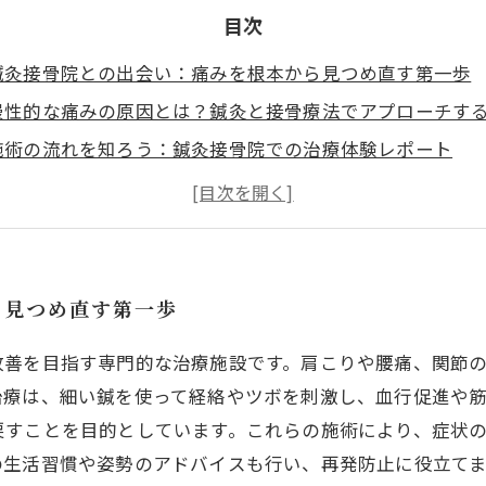
目次
鍼灸接骨院との出会い：痛みを根本から見つめ直す第一歩
慢性的な痛みの原因とは？鍼灸と接骨療法でアプローチす
施術の流れを知ろう：鍼灸接骨院での治療体験レポート
日常生活でできるセルフケアと習慣改善のポイント
痛みの再発を防ぐために：鍼灸接骨院が教える健康維持の
鍼灸接骨院がもたらす体の変化と心の軽さ
痛みから解放される未来へ：あなたの健康を支える最後の
ら見つめ直す第一歩
改善を目指す専門的な治療施設です。肩こりや腰痛、関節
治療は、細い鍼を使って経絡やツボを刺激し、血行促進や
戻すことを目的としています。これらの施術により、症状
の生活習慣や姿勢のアドバイスも行い、再発防止に役立て