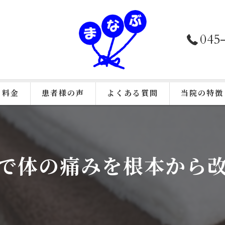
045
料金
患者様の声
よくある質問
当院の特徴
接骨院施術
鍼灸
で体の痛みを根本から
美容鍼
カイロプラク
骨盤矯正