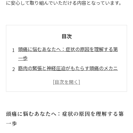
に安心して取り組んでいただける内容となっています。
目次
頭痛に悩むあなたへ：症状の原因を理解する第
一歩
筋肉の緊張と神経圧迫がもたらす頭痛のメカニ
ズム
鍼灸接骨院で行われる自然治癒力を高める施術
とは？
実際の施術体験：鍼と接骨で感じる頭痛の変化
頭痛に悩むあなたへ：症状の原因を理解する第
継続的な頭痛改善に向けたセルフケアと日常の
一歩
ポイント