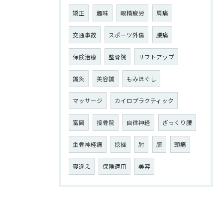
矯正
趣味
眼精疲労
肩痛
交通事故
スポーツ外傷
腰痛
保険治療
整骨院
リフトアップ
鍼灸
美容鍼
もみほぐし
マッサージ
カイロプラクティック
富岡
接骨院
自律神経
ぎっくり腰
坐骨神経痛
捻挫
肘
膝
頭痛
寝違え
保険適用
美容