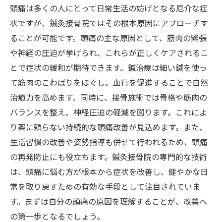
薬に頼らない頭痛対策のススメ：自然治癒力を
頭痛は多くの人にとって日常生活の妨げとなる厄介な症
信じて
状ですが、鍼灸接骨院ではその根本原因にアプローチす
専門家が教える！鍼灸接骨院で頭痛を改善する
ることが可能です。頭痛の主な原因として、筋肉の緊張
秘訣
や神経の圧迫が挙げられ、これらが正しくケアされるこ
とで症状の緩和が期待できます。鍼治療は細い鍼を使っ
て筋肉のこわばりをほぐし、血行を促進することで自然
治癒力を高めます。同時に、接骨施術では骨格や筋肉の
バランスを整え、神経圧迫の軽減を図ります。これによ
り薬に頼らない持続的な頭痛改善が見込めます。また、
生活習慣の改善や姿勢指導も併せて行われるため、頭痛
の再発防止にも役立ちます。鍼灸接骨院の専門的な技術
は、頭痛に悩む方が根本から症状を改善し、健やかな日
常を取り戻すための有効な手段として注目されていま
す。まずは自分の頭痛の原因を理解することが、改善へ
の第一歩となるでしょう。