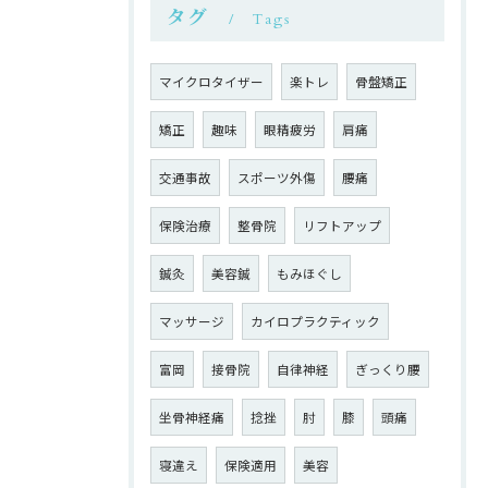
タグ
Tags
マイクロタイザー
楽トレ
骨盤矯正
矯正
趣味
眼精疲労
肩痛
交通事故
スポーツ外傷
腰痛
保険治療
整骨院
リフトアップ
鍼灸
美容鍼
もみほぐし
マッサージ
カイロプラクティック
富岡
接骨院
自律神経
ぎっくり腰
坐骨神経痛
捻挫
肘
膝
頭痛
寝違え
保険適用
美容