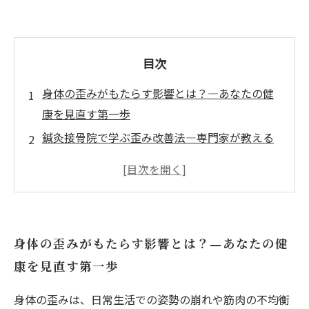
目次
身体の歪みがもたらす影響とは？—あなたの健
康を見直す第一歩
鍼灸接骨院で学ぶ歪み改善法—専門家が教える
正しい身体の使い方
カイロプラクティックの知恵を活かす—身体バ
ランスを整える実践テクニック
日常生活でできる簡単ケア—歪みと痛みを防ぐ
身体の歪みがもたらす影響とは？—あなたの健
毎日の習慣とは？
康を見直す第一歩
健康で快適な生活への道—歪み改善がもたらす
未来の身体づくり
身体の歪みは、日常生活での姿勢の崩れや筋肉の不均衡