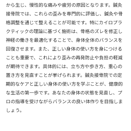
歪みと姿勢改善の最新トレンド—鍼灸接骨院で
から生じ、慢性的な痛みや疲労の原因となります。鍼灸
の新しいアプローチ
接骨院では、これらの歪みを専門的に評価し、鍼灸や骨
専門家が語る！正しい身体の使い方で変わる人
格調整を通じて整えることが可能です。特にカイロプラ
生の質
クティックの理論に基づく施術は、骨格のズレを修正し
神経の働きを最適化することで、身体全体のバランスを
回復させます。また、正しい身体の使い方を身につける
ことも重要で、これにより歪みの再発防止や負担の軽減
が期待できます。具体的には、立ち方や歩き方、重心の
置き方を見直すことが挙げられます。鍼灸接骨院での定
期的なケアと正しい身体の使い方を学ぶことが、健康的
な生活の第一歩です。あなたの身体の状態を見直し、プ
ロの指導を受けながらバランスの良い体作りを目指しま
しょう。