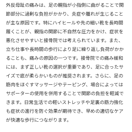
反母趾ケアの極意
外反母趾の痛みは、足の親指が小指側に曲がることで関
接骨院で解説：外反母趾の痛み原因と専門的な
節部分に過剰な負担がかかり、炎症や腫れが生じること
緩和法まとめ
が主な原因です。特にハイヒールや先の細い靴を長時間
外反母趾の痛みを理解し、快適な足元を取り戻
履くことが、親指の関節に不自然な圧力をかけ、症状を
すための完全ガイド
悪化させやすいと接骨院では考えられています。また、
立ち仕事や長時間の歩行により足に繰り返し負荷がかか
ることも、痛みの原因の一つです。接骨院での痛み緩和
には、まず正しい靴の選択が重要であり、足に合ったサ
イズで底が柔らかいものが推奨されます。さらに、足の
筋肉をほぐすマッサージやテーピング、場合によっては
サポーターの使用を併用することで関節の負担を軽減で
きます。日常生活での軽いストレッチや足裏の筋力強化
も症状の進行を防ぐ効果が期待でき、早めの適切なケア
が快適な歩行につながります。