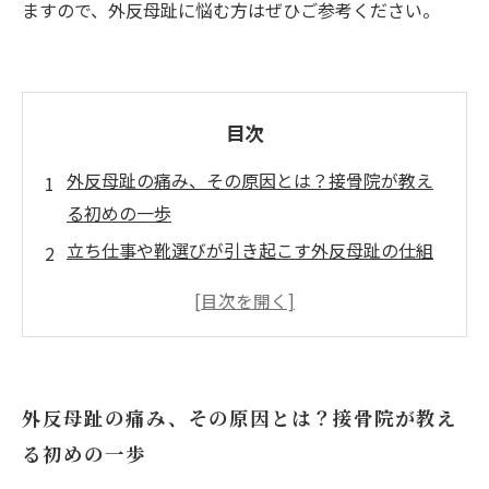
ますので、外反母趾に悩む方はぜひご参考ください。
目次
外反母趾の痛み、その原因とは？接骨院が教え
る初めの一歩
立ち仕事や靴選びが引き起こす外反母趾の仕組
みを解説
痛みが悪化する前にできるセルフケアと接骨院
での対処法
実践！接骨院おすすめの緩和法で外反母趾の痛
外反母趾の痛み、その原因とは？接骨院が教え
みを軽減する
る初めの一歩
症状予防と改善へ！日常生活に取り入れたい外