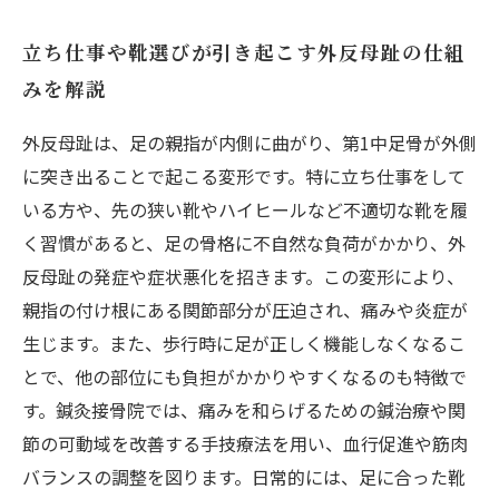
立ち仕事や靴選びが引き起こす外反母趾の仕組
みを解説
外反母趾は、足の親指が内側に曲がり、第1中足骨が外側
に突き出ることで起こる変形です。特に立ち仕事をして
いる方や、先の狭い靴やハイヒールなど不適切な靴を履
く習慣があると、足の骨格に不自然な負荷がかかり、外
反母趾の発症や症状悪化を招きます。この変形により、
親指の付け根にある関節部分が圧迫され、痛みや炎症が
生じます。また、歩行時に足が正しく機能しなくなるこ
とで、他の部位にも負担がかかりやすくなるのも特徴で
す。鍼灸接骨院では、痛みを和らげるための鍼治療や関
節の可動域を改善する手技療法を用い、血行促進や筋肉
バランスの調整を図ります。日常的には、足に合った靴