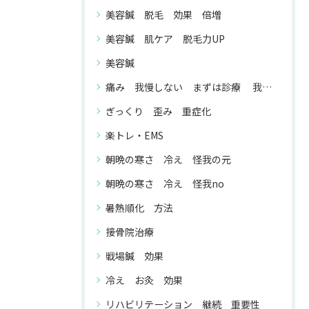
美容鍼 脱毛 効果 倍増
美容鍼 肌ケア 脱毛力UP
美容鍼
痛み 我慢しない まずは診療 我慢する 必要 が ない
ぎっくり 歪み 重症化
楽トレ・EMS
朝晩の寒さ 冷え 怪我の元
朝晩の寒さ 冷え 怪我no
暑熱順化 方法
接骨院治療
戦場鍼 効果
冷え お灸 効果
リハビリテーション 継続 重要性