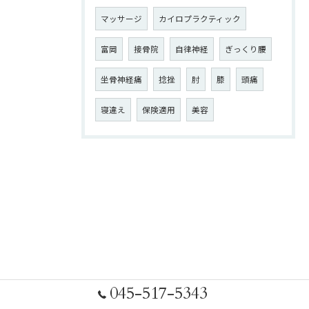
マッサージ
カイロプラクティック
富岡
接骨院
自律神経
ぎっくり腰
坐骨神経痛
捻挫
肘
膝
頭痛
寝違え
保険適用
美容
045-517-5343