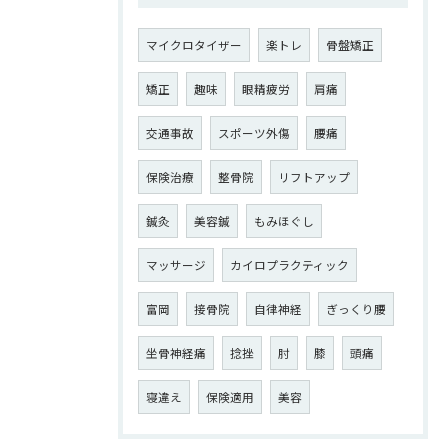
マイクロタイザー
楽トレ
骨盤矯正
矯正
趣味
眼精疲労
肩痛
交通事故
スポーツ外傷
腰痛
保険治療
整骨院
リフトアップ
鍼灸
美容鍼
もみほぐし
マッサージ
カイロプラクティック
富岡
接骨院
自律神経
ぎっくり腰
坐骨神経痛
捻挫
肘
膝
頭痛
寝違え
保険適用
美容