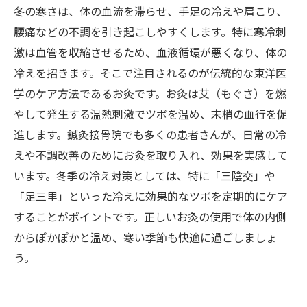
え知らずの体作りを
冬の寒さは、体の血流を滞らせ、手足の冷えや肩こり、
鍼灸接骨院が教える！冬におすすめの冷え改善
腰痛などの不調を引き起こしやすくします。特に寒冷刺
お灸ポイントまとめ
激は血管を収縮させるため、血液循環が悪くなり、体の
寒さ対策の決定版！冬季お灸ケアで心も体もぽ
冷えを招きます。そこで注目されるのが伝統的な東洋医
かぽかに過ごそう
学のケア方法であるお灸です。お灸は艾（もぐさ）を燃
やして発生する温熱刺激でツボを温め、末梢の血行を促
進します。鍼灸接骨院でも多くの患者さんが、日常の冷
えや不調改善のためにお灸を取り入れ、効果を実感して
います。冬季の冷え対策としては、特に「三陰交」や
「足三里」といった冷えに効果的なツボを定期的にケア
することがポイントです。正しいお灸の使用で体の内側
からぽかぽかと温め、寒い季節も快適に過ごしましょ
う。