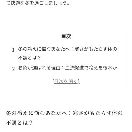
て快適な冬を過ごしましょう。
目次
冬の冷えに悩むあなたへ：寒さがもたらす体の
不調とは？
お灸が選ばれる理由：血流促進で冷えを根本か
ら解消する方法
実践！冬季お灸ケア術の基本：初めてでも安心
のステップガイド
お灸で変わる体験談：冷えが改善し快適な冬を
冬の冷えに悩むあなたへ：寒さがもたらす体の
手に入れた秘訣
不調とは？
毎日の習慣に取り入れる冬季お灸ケア術で、冷