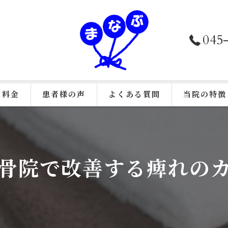
045
料金
患者様の声
よくある質問
当院の特徴
接骨院施術
鍼灸
骨院で改善する痺れの
美容鍼
カイロプラク
骨盤矯正