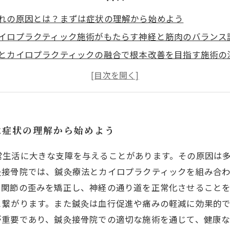
れの原因とは？まずは症状の理解から始めよう
イロプラクティック施術がもたらす神経と筋肉のバランス
とカイロプラクティックの融合で根本改善を目指す施術の
和感や痛みの軽減、日常生活でできるセルフケア方法の紹
れの再発を防ぐ！健康的な体づくりへの最終ステップ
れ改善成功事例と患者の声を紹介
ぜ改善しない？カイロプラクティックの専門家が教える見
は症状の理解から始めよう
常生活に大きな支障を与えることがあります。その原因は
灸接骨院では、鍼灸療法とカイロプラクティックを組み合
や関節の歪みを矯正し、神経の通り道を正常化させること
と繋がります。また鍼灸は血行促進や痛みの軽減に効果的
が重要であり、鍼灸接骨院での適切な施術を通じて、健康