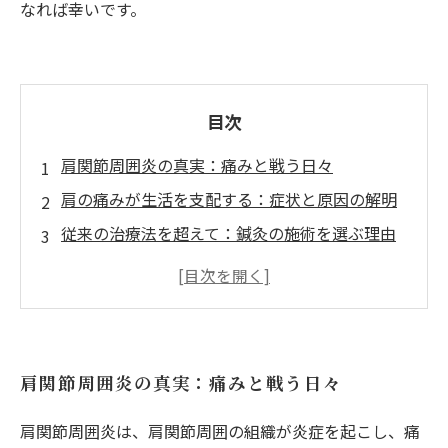
なれば幸いです。
目次
肩関節周囲炎の真実：痛みと戦う日々
肩の痛みが生活を支配する：症状と原因の解明
従来の治療法を超えて：鍼灸の施術を選ぶ理由
鍼灸の力を実感：肩関節周囲炎の改善ストーリ
ー
痛みの緩和から再生へ：鍼灸治療の成功事例
知っておきたい鍼灸の効果：どう肩を救うのか
肩関節周囲炎の真実：痛みと戦う日々
肩関節周囲炎を乗り越える：健康な生活への道
標
肩関節周囲炎は、肩関節周囲の組織が炎症を起こし、痛