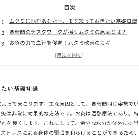
目次
ムクミに悩むあなたへ、まず知っておきたい基礎知識
長時間のデスクワークが招くムクミの原因とは？
お灸の力で血行を促進！ムクミ改善のカギ
お灸を使ったムクミ解消法、実際の体験談
ムクミ改善のためのライフスタイルの見直しポイント
あなたもできる！日常に取り入れたいお灸療法
きたい基礎知識
によって起こります。主な原因として、長時間同じ姿勢で
お灸は非常に効果的な方法です。お灸は温熱療法であり、
流れを良くします。これによって、余分な水分が体外に排
、ストレスによる身体の緊張を和らげることができるため