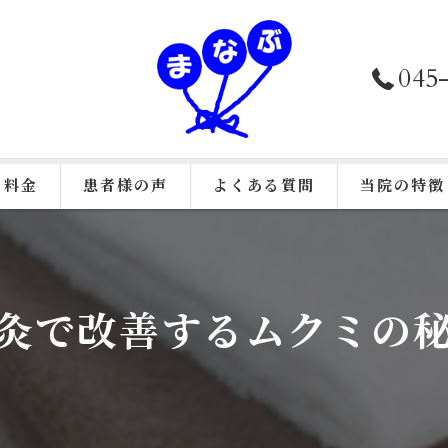
045
料金
患者様の声
よくある質問
当院の特徴
接骨院施術
鍼灸
灸で改善するムクミの
美容鍼
カイロプラク
骨盤矯正