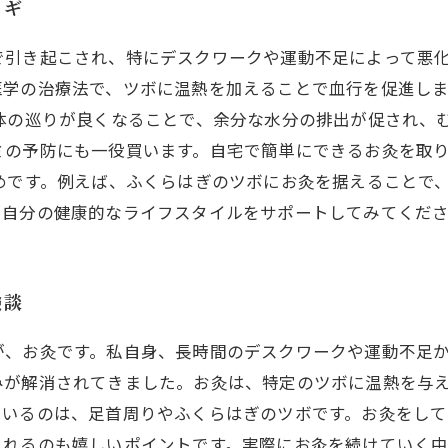
カギ
で引き起こされ、特にデスクワークや運動不足によって悪
医学の治療法で、ツボに温熱を加えることで血行を促進し
体の巡りが良くなることで、余分な水分の排出が促され、
ミの予防にも一役買います。自宅で簡単にできるお灸を取
めです。例えば、ふくらはぎのツボにお灸を据えることで
、自分の健康的なライフスタイルをサポートしてみてくだ
験談
が、お灸です。私自身、長時間のデスクワークや運動不足
みが解消されてきました。お灸は、特定のツボに温熱を与
ているのは、足首周りやふくらはぎのツボです。お灸をし
されるのも嬉しいポイントです。実際にお灸を続けていく