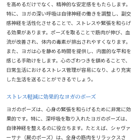
を高めるだけでなく、精神的な安定感をもたらします。
実践例から学ぶ深呼吸の効果
特に、ヨガの深い呼吸は自律神経の働きを調整し、副交
ヨガを取り入れた一日の始まり
感神経を活性化させることで、ストレスや緊張を和らげ
深呼吸を取り入れたヨガルーティン
る効果があります。ポーズを取ることで筋肉が伸び、血
自律神経を整えるヨガポーズの実例
流が改善され、体内の毒素が排出されやすくなります。
深呼吸がもたらすリラックス効果
また、ヨガは心を静める時間を提供し、内面的な平和を
ヨガと深呼吸を日常に取り入れる方法
感じる手助けをします。心のざわつきを鎮めることで、
深呼吸とヨガで交感神経と副交感神経のバラン
日常生活におけるストレス管理が容易になり、より充実
スを取る方法
した生活を送ることができるでしょう。
交感神経と副交感神経の役割を理解する
ストレス軽減に効果的なヨガのポーズ
深呼吸が交感神経に与える影響
ヨガのポーズは、心身の緊張を和らげるために非常に効
ヨガで副交感神経を活性化する
果的です。特に、深呼吸を取り入れたヨガのポーズは、
バランスの取れた自律神経を目指す
自律神経を整えるのに役立ちます。たとえば、シャヴァ
深呼吸とヨガで神経バランスを整える
ーサナ（屍のポーズ）は、全身の筋肉をリラックスさ