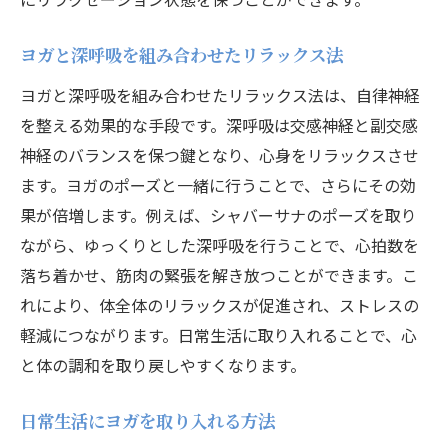
ストレス軽減におけるヨガの役割
ヨガと深呼吸を組み合わせたリラックス法
深呼吸とヨガがもたらす生活改善
ヨガと深呼吸を組み合わせたリラックス法は、自律神経
深呼吸とヨガを組み合わせた心身の健康法
を整える効果的な手段です。深呼吸は交感神経と副交感
深呼吸とヨガを組み合わせる利点
神経のバランスを保つ鍵となり、心身をリラックスさせ
ヨガと深呼吸で新しい健康習慣を
ます。ヨガのポーズと一緒に行うことで、さらにその効
心身の調和を目指すための方法
果が倍増します。例えば、シャバーサナのポーズを取り
深呼吸とヨガで健康を維持する
ながら、ゆっくりとした深呼吸を行うことで、心拍数を
ヨガと呼吸法の組み合わせ技法
落ち着かせ、筋肉の緊張を解き放つことができます。こ
心身に優しい健康法の実践
れにより、体全体のリラックスが促進され、ストレスの
軽減につながります。日常生活に取り入れることで、心
と体の調和を取り戻しやすくなります。
日常生活にヨガを取り入れる方法