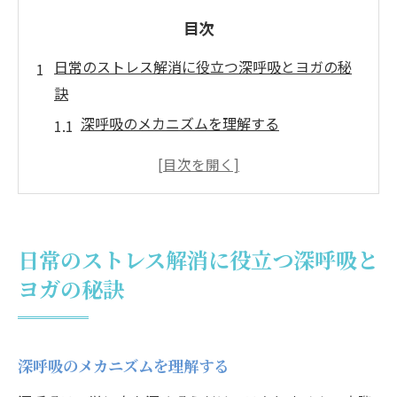
目次
日常のストレス解消に役立つ深呼吸とヨガの秘
訣
深呼吸のメカニズムを理解する
ヨガが心身に与えるリラクゼーション効果
ストレス軽減に効果的なヨガのポーズ
深呼吸を習慣化するためのコツ
ヨガと深呼吸を組み合わせたリラックス法
日常のストレス解消に役立つ深呼吸と
日常生活にヨガを取り入れる方法
ヨガの秘訣
深呼吸で自律神経を整える方法と効果的なヨガ
ポーズ
自律神経と深呼吸の関係性を探る
深呼吸のメカニズムを理解する
初心者にもおすすめの深呼吸法