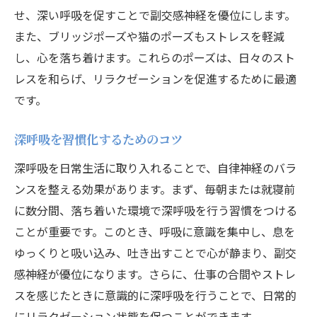
ヨガポーズがもたらす神経系への影響
せ、深い呼吸を促すことで副交感神経を優位にします。
ヨガと深呼吸で心の静けさを取り戻すためのス
また、ブリッジポーズや猫のポーズもストレスを軽減
テップ
し、心を落ち着けます。これらのポーズは、日々のスト
心を静める深呼吸の基本
レスを和らげ、リラクゼーションを促進するために最適
ヨガを通じた心のリフレッシュ
です。
深呼吸で心を整える実践法
深呼吸を習慣化するためのコツ
ヨガの瞑想ポーズで心を安定させる
深呼吸を日常生活に取り入れることで、自律神経のバラ
日常に取り入れるリラックスステップ
ンスを整える効果があります。まず、毎朝または就寝前
心静かにするためのヨガと深呼吸
に数分間、落ち着いた環境で深呼吸を行う習慣をつける
自律神経を整えるヨガと深呼吸のメリットとは
ことが重要です。このとき、呼吸に意識を集中し、息を
ヨガと深呼吸の健康効果を知る
ゆっくりと吸い込み、吐き出すことで心が静まり、副交
自律神経に与える深呼吸の影響
感神経が優位になります。さらに、仕事の合間やストレ
ヨガがもたらす心身の健康効果
スを感じたときに意識的に深呼吸を行うことで、日常的
深呼吸で免疫力を高める方法
にリラクゼーション状態を保つことができます。