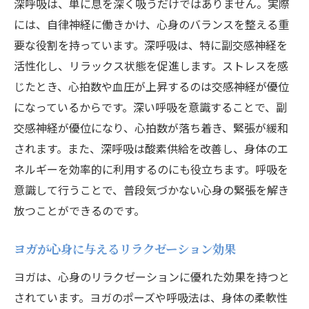
深呼吸は、単に息を深く吸うだけではありません。実際
自律神経を整えるヨガの基本ポーズ
には、自律神経に働きかけ、心身のバランスを整える重
深呼吸で体の緊張を解きほぐす
要な役割を持っています。深呼吸は、特に副交感神経を
活性化し、リラックス状態を促進します。ストレスを感
ヨガポーズで交感神経を緩和する
じたとき、心拍数や血圧が上昇するのは交感神経が優位
深呼吸とヨガを組み合わせた効果の検証
になっているからです。深い呼吸を意識することで、副
自宅でできる簡単なヨガと深呼吸で心身リフレ
交感神経が優位になり、心拍数が落ち着き、緊張が緩和
ッシュ
されます。また、深呼吸は酸素供給を改善し、身体のエ
リフレッシュに効果的なヨガセッション
ネルギーを効率的に利用するのにも役立ちます。呼吸を
自宅でもできる深呼吸エクササイズ
意識して行うことで、普段気づかない心身の緊張を解き
日常での簡単なヨガポーズの紹介
放つことができるのです。
深呼吸で心身のバランスを整える
ヨガが心身に与えるリラクゼーション効果
自宅ヨガでストレスフリーな生活を
深呼吸とヨガで日常の疲れを癒す
ヨガは、心身のリラクゼーションに優れた効果を持つと
されています。ヨガのポーズや呼吸法は、身体の柔軟性
自律神経を整えるための深呼吸とヨガの実践例