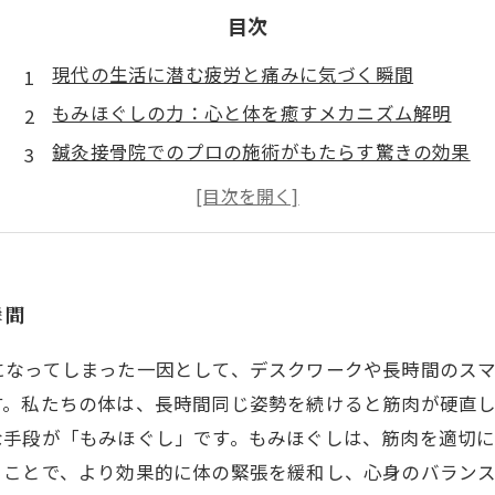
目次
現代の生活に潜む疲労と痛みに気づく瞬間
もみほぐしの力：心と体を癒すメカニズム解明
鍼灸接骨院でのプロの施術がもたらす驚きの効果
自宅でできる！セルフケアで健康を取り戻す方法
心と体の調和を取り戻すための新たなステップ
健康的なライフスタイルへ向けた変革の第一歩
瞬間
になってしまった一因として、デスクワークや長時間のス
す。私たちの体は、長時間同じ姿勢を続けると筋肉が硬直
な手段が「もみほぐし」です。もみほぐしは、筋肉を適切
ることで、より効果的に体の緊張を緩和し、心身のバラン