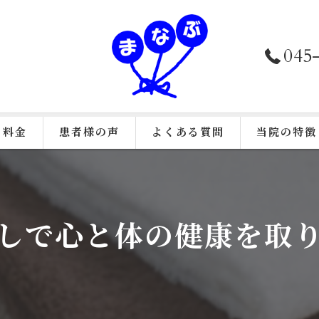
045
料金
患者様の声
よくある質問
当院の特徴
接骨院施術
鍼灸
しで心と体の健康を取
美容鍼
カイロプラク
骨盤矯正