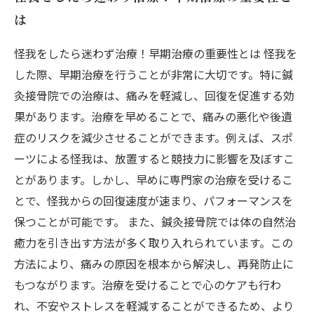
心の健康もサポート！適切な治療がもたらす心
は
理的効果
健康で活力ある生活のための早期治療の心得
怪我をしたら迷わず治療！早期治療の重要性とは 怪我を
怪我を防ぐ！早期治療を通じて得られる未来の
した際、早期治療を行うことが非常に大切です。特に鍼
ビジョン
灸接骨院での治療は、痛みを軽減し、回復を促進する効
果があります。治療を早めることで、痛みの悪化や後遺
症のリスクを減少させることができます。例えば、スポ
ーツによる怪我は、放置すると競技力に影響を及ぼすこ
とがあります。しかし、早めに専門家の治療を受けるこ
とで、怪我からの回復速度が速まり、パフォーマンスを
保つことが可能です。 また、鍼灸接骨院では体の自然治
癒力を引き出す方法が多く取り入れられています。この
方法により、痛みの原因を根本から解決し、再発防止に
もつながります。治療を受けることで心のケアも行わ
れ、不安やストレスを軽減することができるため、より