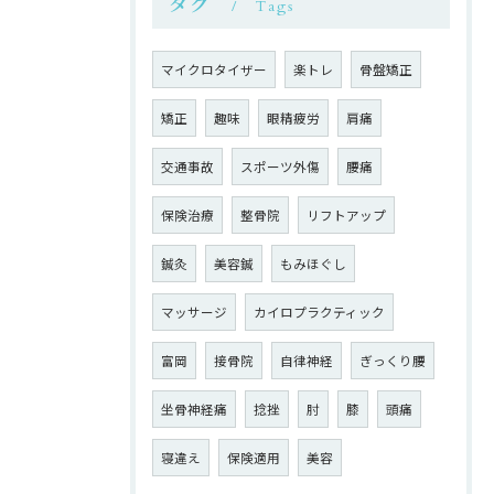
タグ
Tags
マイクロタイザー
楽トレ
骨盤矯正
矯正
趣味
眼精疲労
肩痛
交通事故
スポーツ外傷
腰痛
保険治療
整骨院
リフトアップ
鍼灸
美容鍼
もみほぐし
マッサージ
カイロプラクティック
富岡
接骨院
自律神経
ぎっくり腰
坐骨神経痛
捻挫
肘
膝
頭痛
寝違え
保険適用
美容