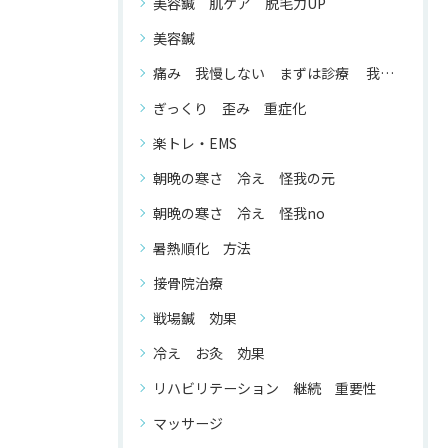
美容鍼 肌ケア 脱毛力UP
美容鍼
痛み 我慢しない まずは診療 我慢する 必要 が ない
ぎっくり 歪み 重症化
楽トレ・EMS
朝晩の寒さ 冷え 怪我の元
朝晩の寒さ 冷え 怪我no
暑熱順化 方法
接骨院治療
戦場鍼 効果
冷え お灸 効果
リハビリテーション 継続 重要性
マッサージ