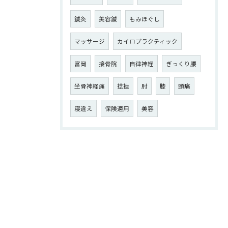
鍼灸
美容鍼
もみほぐし
マッサージ
カイロプラクティック
富岡
接骨院
自律神経
ぎっくり腰
坐骨神経痛
捻挫
肘
膝
頭痛
寝違え
保険適用
美容