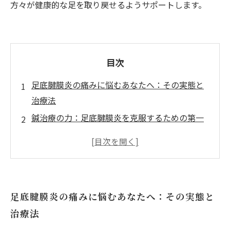
方々が健康的な足を取り戻せるようサポートします。
目次
足底腱膜炎の痛みに悩むあなたへ：その実態と
治療法
鍼治療の力：足底腱膜炎を克服するための第一
歩
接骨院での鍼治療：施術内容とその効果を解説
実際の体験談：鍼治療で足底腱膜炎をどのよう
に改善したのか
足底腱膜炎の痛みに悩むあなたへ：その実態と
鍼治療の理論と実践：足の健康を取り戻す方法
治療法
鍼治療を受ける前に知っておきたいこと：不安