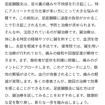
や疑問を解消
足底腱膜炎は、足の裏の痛みや不快感を引き起こし、特
健康的な足を取り戻すために：あなたも鍼治療
にアスリートや立ち仕事が多い方にとって大きな悩みの
を試してみませんか？
種です。この病気は、足底腱膜に過度の負担がかかるこ
とで引き起こされるため、予防と治療が求められます。
そんな中、注目されているのが鍼治療です。鍼治療は、
体にある特定の経絡やツボに鍼を刺すことで、血流を改
善し、炎症を軽減する手法です。 接骨院では、鍼を用い
た治療が行われており、痛みの緩和や回復促進が期待で
きます。まず、施術者が症状を的確に把握し、痛みのポ
イントにアプローチします。このアプローチにより、筋
肉の緊張がほぐれ、血行が改善されることで、痛みの軽
減が実現します。多くの患者さんが、数回の治療で効果
を感じることができるため、足底腱膜炎に悩む方はぜ
ひ、鍼治療を試してみることをおすすめします。健康的
な足を取り戻し、新たな一歩を踏み出しましょう。