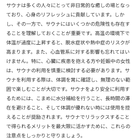
に
サウナは多くの人々にとって非日常的な癒しの場となっ
サウナでのリフレッシュ：安心して楽しむため
ており、心身のリフレッシュに貢献しています。しか
のガイド
し、その一方で、サウナにはいくつかの危険性も存在す
ることを理解しておくことが重要です。高温の環境下で
体温が過度に上昇すると、脱水症状や熱中症のリスクが
高まります。また、心血管系に対する影響も忘れてはい
けません。特に、心臓に疾患を抱える方や妊娠中の女性
は、サウナの利用を慎重に検討する必要があります。サ
ウナを利用する際は、体調を常に確認し、無理のない範
囲で楽しむことが大切です。サウナをより安全に利用す
るためには、こまめに水分補給を行うこと、長時間の滞
在を避けること、そして体調が優れない時には使用を控
えることが奨励されます。サウナでリラックスすること
で得られるメリットを最大限に活かすために、これらの
注意点をしっかりと守りましょう。