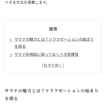
できる方法を提案します。
目次
サウナの魅力とは？リラクゼーションの始まり
を探る
サウナ利用前に知っておくべき危険性
熱中症のリスク：サウナで気を付けるべきポイ
ント
体調管理の重要性：サウナを利用する際の注意
点
サウナの魅力とは？リラクゼーションの始まり
安全にサウナを楽しむための秘訣
を探る
サウナを避けるべき人々：健康を維持するため