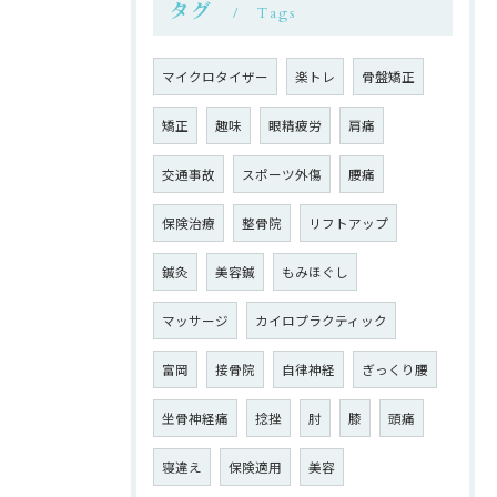
タグ
Tags
マイクロタイザー
楽トレ
骨盤矯正
矯正
趣味
眼精疲労
肩痛
交通事故
スポーツ外傷
腰痛
保険治療
整骨院
リフトアップ
鍼灸
美容鍼
もみほぐし
マッサージ
カイロプラクティック
富岡
接骨院
自律神経
ぎっくり腰
坐骨神経痛
捻挫
肘
膝
頭痛
寝違え
保険適用
美容