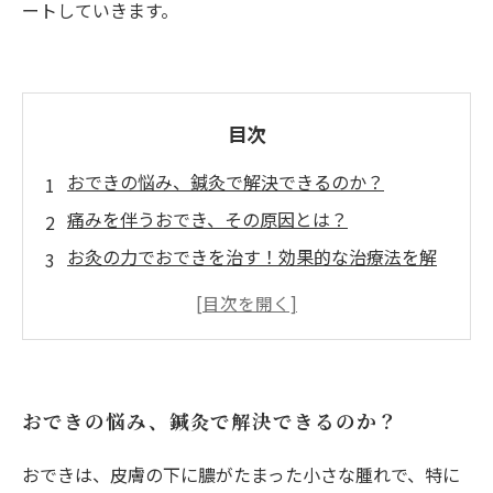
ートしていきます。
目次
おできの悩み、鍼灸で解決できるのか？
痛みを伴うおでき、その原因とは？
お灸の力でおできを治す！効果的な治療法を解
説
自宅でできるお灸の技術、あなたも試してみよ
う
読者の体験談：お灸でおできが改善した実例
おできの悩み、鍼灸で解決できるのか？
おできにお灸を使うメリットと注意点
健康な肌を取り戻そう！おできに最適なお灸治
おできは、皮膚の下に膿がたまった小さな腫れで、特に