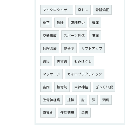
マイクロタイザー
楽トレ
骨盤矯正
矯正
趣味
眼精疲労
肩痛
交通事故
スポーツ外傷
腰痛
保険治療
整骨院
リフトアップ
鍼灸
美容鍼
もみほぐし
マッサージ
カイロプラクティック
富岡
接骨院
自律神経
ぎっくり腰
坐骨神経痛
捻挫
肘
膝
頭痛
寝違え
保険適用
美容