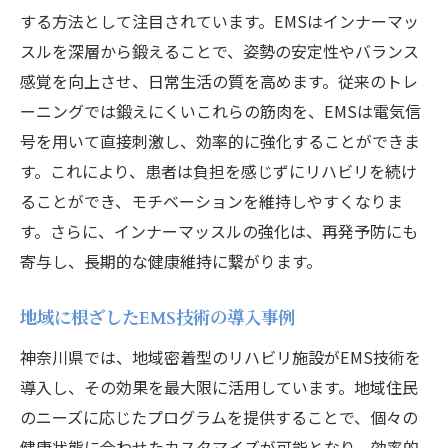
する方法として注目されています。EMSはインナーマッ
神奈川県で体感するEMSの効果
スルを深層から鍛えることで、姿勢の安定性やバランス
リハビリにおける楽トレの革命的役割
感覚を向上させ、日常生活の質を高めます。従来のトレ
EMSと楽トレを使った継続的なトレーニン
ーニングでは鍛えにくいこれらの筋肉を、EMSは電気信
グ
号を用いて直接刺激し、効率的に強化することができま
インナーマッスルを立体的に鍛える方法
す。これにより、患者は負担を感じずにリハビリを続け
脳梗塞リハビリにおける具体的な成果
ることができ、モチベーションを維持しやすくなりま
地域住民に支持される神奈川県のEMSと楽トレ
す。さらに、インナーマッスルの強化は、再発予防にも
を使った脳梗塞リハビリ
寄与し、長期的な健康維持に繋がります。
地域でのEMSと楽トレの受け入れ状況
地域に根ざしたEMS技術の導入事例
神奈川県の住民が選ぶリハビリ方法
地域密着型のEMSと楽トレの展開
神奈川県では、地域密着型のリハビリ施設がEMS技術を
導入し、その効果を最大限に活用しています。地域住民
住民の声を集めたリハビリの改善点
のニーズに応じたプログラムを提供することで、個々の
地域医療と連携したリハビリ施策
健康状態に合わせたカスタマイズが可能となり、効率的