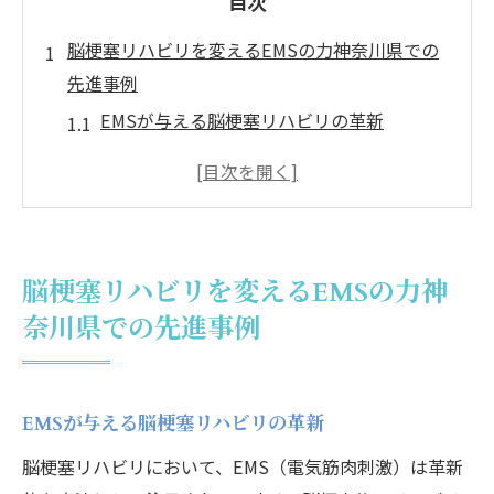
目次
脳梗塞リハビリを変えるEMSの力神奈川県での
先進事例
EMSが与える脳梗塞リハビリの革新
神奈川県で進化するリハビリテーションの
最前線
インナーマッスルを鍛えるEMSの役割と効
果
脳梗塞リハビリを変えるEMSの力神
地域に根ざしたEMS技術の導入事例
奈川県での先進事例
EMSで日常生活を取り戻す方法
神奈川県のEMSリハビリ導入施設を紹介
楽トレで効率的に筋力回復！神奈川県のリハビ
EMSが与える脳梗塞リハビリの革新
リ最前線
脳梗塞リハビリにおいて、EMS（電気筋肉刺激）は革新
楽トレがもたらす筋力回復のメカニズム