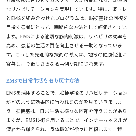
神奈川県で進む地域活性化への貢献
なリハビリテーションを実現しています。特に、楽トレ
神奈川県の脳梗塞リハビリでEMSと楽トレがも
とEMSを組み合わせたプログラムは、脳梗塞後の回復を
たらす健康革命
目指す患者にとって、画期的な方法として評価されてい
EMSと楽トレで叶える健康的な未来
ます。EMSによる適切な筋肉刺激は、リハビリの効率を
リハビリにおける健康維持の新常識
高め、患者の生活の質を向上させる一助となっていま
神奈川県が推進するヘルスケア革命
す。こうした先進的な技術の導入は、地域の健康促進に
インナーマッスル強化が健康に与える影響
寄与し、今後もさらなる事例が期待されます。
EMSと楽トレで得た健康と充実した生活
EMSで日常生活を取り戻す方法
神奈川県のリハビリ現場が生む健康イノベ
EMSを活用することで、脳梗塞後のリハビリテーション
ーション
がどのように効果的に行われるのかを見ていきましょ
楽トレとEMSの併用で神奈川県のリハビリが進
う。脳梗塞は、日常生活に様々な困難を伴うことがあり
化する理由
ますが、EMS技術を用いることで、インナーマッスルが
EMSと楽トレによるリハビリの進化の背景
深層から鍛えられ、身体機能が徐々に回復します。特
神奈川県のリハビリ現場が選ぶ理由