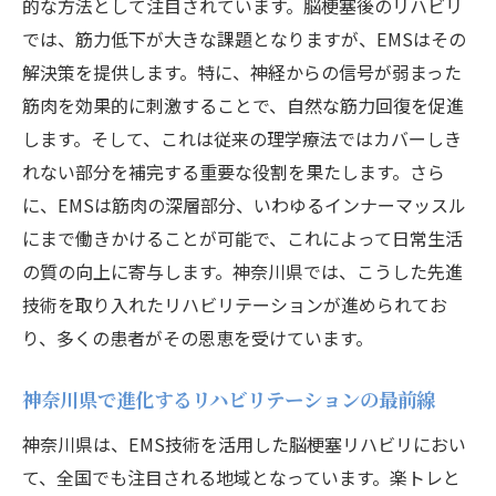
的な方法として注目されています。脳梗塞後のリハビリ
神奈川県で実践される楽トレプログラム
では、筋力低下が大きな課題となりますが、EMSはその
短時間で成果を上げる楽トレの秘密
解決策を提供します。特に、神経からの信号が弱まった
楽トレとEMSの相乗効果を徹底解説
筋肉を効果的に刺激することで、自然な筋力回復を促進
します。そして、これは従来の理学療法ではカバーしき
リハビリの未来を拓く楽トレの可能性
れない部分を補完する重要な役割を果たします。さら
神奈川県のリハビリ施設で感じる楽トレの
に、EMSは筋肉の深層部分、いわゆるインナーマッスル
効果
にまで働きかけることが可能で、これによって日常生活
EMSと楽トレの融合が脳梗塞リハビリに与える
の質の向上に寄与します。神奈川県では、こうした先進
新たな可能性
技術を取り入れたリハビリテーションが進められてお
リハビリ効果を高めるEMSと楽トレのコラ
り、多くの患者がその恩恵を受けています。
ボ
神奈川県の先進的なリハビリアプローチ
神奈川県で進化するリハビリテーションの最前線
EMSと楽トレを併用するメリットを探る
神奈川県は、EMS技術を活用した脳梗塞リハビリにおい
インナーマッスル強化の新たなステージ
て、全国でも注目される地域となっています。楽トレと