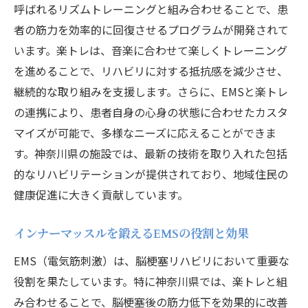
神奈川県の成功事例に学ぶEMSと楽トレ
呼ばれるリズムトレーニングと組み合わせることで、患
EMSと楽トレを通じて得られるリハビリの
者の筋力を効率的に回復させるプログラムが開発されて
進化
います。楽トレは、音楽に合わせて楽しくトレーニング
を進めることで、リハビリに対する抵抗感を減少させ、
神奈川県の脳梗塞リハビリで試すEMSと楽トレ
継続的な取り組みを支援します。さらに、EMSと楽トレ
の効果的な組み合わせ
の連携により、患者自身の心身の状態に合わせたカスタ
神奈川県でのEMSと楽トレの導入背景
マイズが可能で、多様なニーズに応えることができま
効果的なEMSと楽トレの組み合わせ方
す。神奈川県の施設では、最新の技術を取り入れた包括
地域に広がるEMSと楽トレの波
的なリハビリテーションが提供されており、地域住民の
神奈川県のリハビリ最前線からの報告
健康促進に大きく貢献しています。
インナーマッスルを鍛える最適な手法
脳梗塞患者への希望を与える新技術
インナーマッスルを鍛えるEMSの役割と効果
インナーマッスルを強化するEMSと楽トレの驚
EMS（電気筋刺激）は、脳梗塞リハビリにおいて重要な
きの効果を神奈川県で体感
役割を果たしています。特に神奈川県では、楽トレと組
EMSと楽トレがもたらす身体の変化
み合わせることで、脳梗塞後の筋力低下を効果的に改善