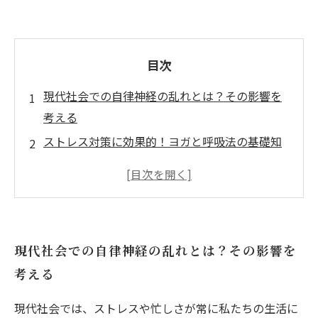
目次
現代社会での自律神経の乱れとは？その影響を
考える
ストレス対策に効果的！ヨガと呼吸法の基礎知
識
心と身体を整えるヨガの効果—鍼灸接骨院の視
点から
自律神経を整えるための具体的な呼吸法を紹介
現代社会での自律神経の乱れとは？その影響を
毎日の生活に取り入れたい！ヨガと呼吸法の実
考える
践法
リラックスと集中力向上—ヨガがもたらす健康
現代社会では、ストレスや忙しさが常に私たちの生活に