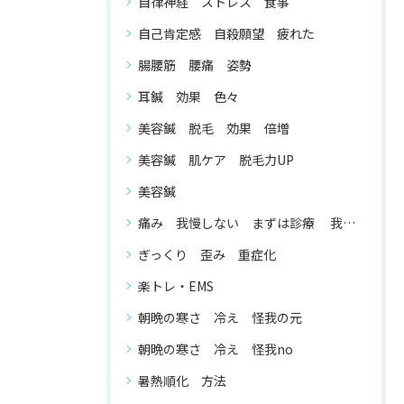
自律神経 ストレス 食事
自己肯定感 自殺願望 疲れた
腸腰筋 腰痛 姿勢
耳鍼 効果 色々
美容鍼 脱毛 効果 倍増
美容鍼 肌ケア 脱毛力UP
美容鍼
痛み 我慢しない まずは診療 我慢する 必要 が ない
ぎっくり 歪み 重症化
楽トレ・EMS
朝晩の寒さ 冷え 怪我の元
朝晩の寒さ 冷え 怪我no
暑熱順化 方法