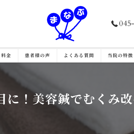
045
料金
患者様の声
よくある質問
当院の特徴
接骨院施術
鍼灸
目に！美容鍼でむくみ改
美容鍼
カイロプラク
骨盤矯正