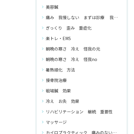
美容鍼
痛み 我慢しない まずは診療 我慢する 必要 が ない
ぎっくり 歪み 重症化
楽トレ・EMS
朝晩の寒さ 冷え 怪我の元
朝晩の寒さ 冷え 怪我no
暑熱順化 方法
接骨院治療
戦場鍼 効果
冷え お灸 効果
リハビリテーション 継続 重要性
マッサージ
カイロプラクティック 痛みのない 整体