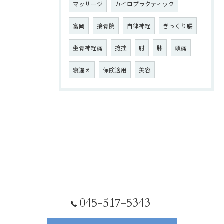
マッサージ
カイロプラクティック
富岡
接骨院
自律神経
ぎっくり腰
坐骨神経痛
捻挫
肘
膝
頭痛
寝違え
保険適用
美容
045-517-5343