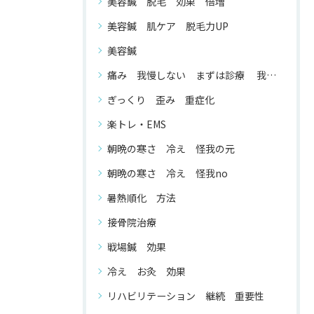
美容鍼 脱毛 効果 倍増
美容鍼 肌ケア 脱毛力UP
美容鍼
痛み 我慢しない まずは診療 我慢する 必要 が ない
ぎっくり 歪み 重症化
楽トレ・EMS
朝晩の寒さ 冷え 怪我の元
朝晩の寒さ 冷え 怪我no
暑熱順化 方法
接骨院治療
戦場鍼 効果
冷え お灸 効果
リハビリテーション 継続 重要性