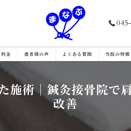
045
料金
患者様の声
よくある質問
当院の特徴
接骨院施術
た施術｜鍼灸接骨院で
鍼灸
改善
美容鍼
カイロプラク
骨盤矯正