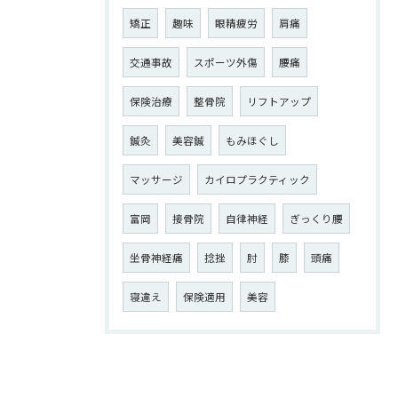
矯正
趣味
眼精疲労
肩痛
交通事故
スポーツ外傷
腰痛
保険治療
整骨院
リフトアップ
鍼灸
美容鍼
もみほぐし
マッサージ
カイロプラクティック
富岡
接骨院
自律神経
ぎっくり腰
坐骨神経痛
捻挫
肘
膝
頭痛
寝違え
保険適用
美容